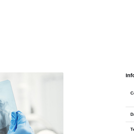
Inf
C
D
T