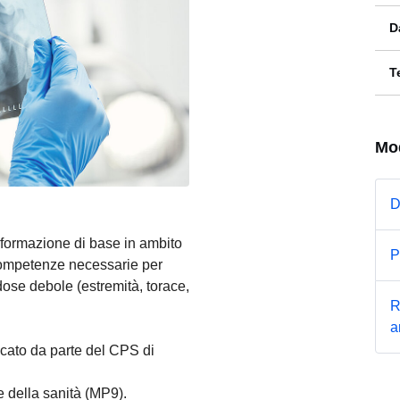
D
T
Mo
D
a formazione di base in ambito
P
 competenze necessarie per
 dose debole (estremità, torace,
R
a
ficato da parte del CPS di
ale della sanità (MP9).