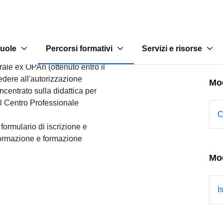
M
T
d
PAn o 30 razze
derale ex OPAn (ottenuto entro il
edere all'autorizzazione
Mo
ncentrato sulla didattica per
il Centro Professionale
C
 formulario di iscrizione e
 formazione e formazione
Mod
I