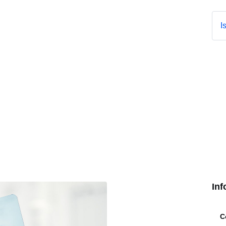
I
Inf
C