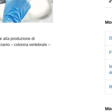
d
Mo
D
ve alla produzione di
 cranio – colonna vertebrale –
F
M
d
R
Mod