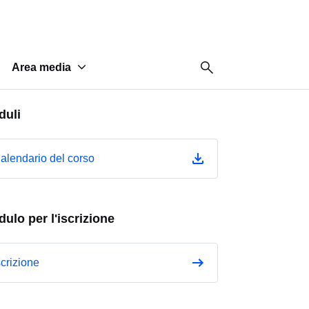
odulo BPC
sabato 17 ottobre 2026
ermine
venerdì 14 agosto 2026
'iscrizione
duli
alendario del corso
ulo per l'iscrizione
scrizione