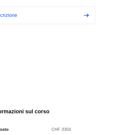
scrizione
ormazioni sul corso
osto
CHF 3350